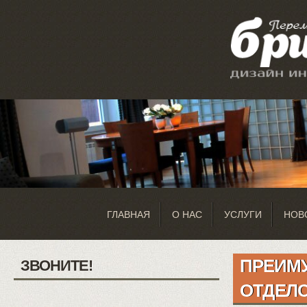
ГЛАВНАЯ
О НАС
УСЛУГИ
НОВ
ПРЕИМ
ЗВОНИТЕ!
ОТДЕЛ