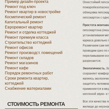
Пример дизайн-проекта
Огнестойкий гипс
Ремонт под ключ
пожаробезопаснос
Ремонт квартир в новостройке
облицовка гипсока
Косметический ремонт
гипсокартон с одн
Капитальный ремонт
Простота монтажа
Евроремонт квартир
гипсокартона
(очи
Ремонт и отделка коттеджей
устанавливаем ме
Ремонт премиум класса
каркаса довольно 
Строительство коттеджей
Размечаем сам гип
Ремонт офисов
проводим срез по 
Ремонт производст. помещений
переламываем осно
Ремонт складов
разрезается.
Ремонт магазинов
Ремонт кафе
Экологичность.
За
Порядок ремонтных работ
сохраняет комфорт
Сроки ремонта квартир,
являясь экологиче
коттеджей
защитить человека
Снабжение материалами
применяется в мед
неплохой звуко- и
Все эти качества 
СТОИМОСТЬ РЕМОНТА
жилище до неузна