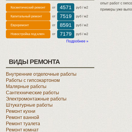
опыт работ с гипс
4571
Косметический ремонт
от
руб / м2
примеры уже выпо
7519
Капитальный ремонт
от
руб / м2
8591
Евроремонт
от
руб / м2
7179
Новостройка под ключ
от
руб / м2
Подробнее »
ВИДЫ РЕМОНТА
Внутренние отделочные работы
Работы с гипсокартоном
Малярные работы
Сантехнические работы
Электромонтажные работы
Штукатурные работы
Ремонт кухни
Ремонт ванной
Ремонт туалета
Ремонт комнат