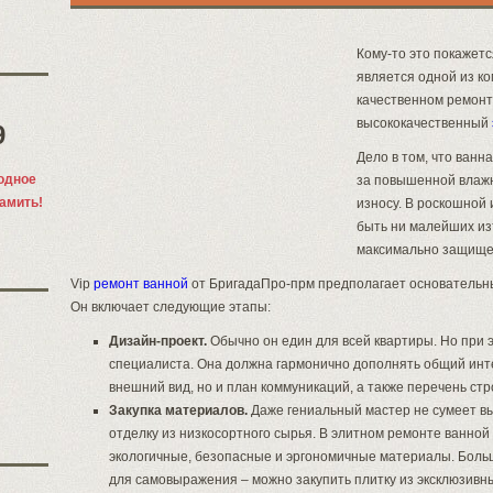
Кому-то это покажетс
является одной из к
качественном ремонт
высококачественный
9
Дело в том, что ванн
одное
за повышенной влажн
памить!
износу. В роскошной
быть ни малейших из
максимально защищен
Vip
ремонт ванной
от БригадаПро-прм предполагает основательны
Он включает следующие этапы:
Дизайн-проект.
Обычно он един для всей квартиры. Но при 
специалиста. Она должна гармонично дополнять общий инте
внешний вид, но и план коммуникаций, а также перечень ст
Закупка материалов.
Даже гениальный мастер не сумеет в
отделку из низкосортного сырья. В элитном ремонте ванно
экологичные, безопасные и эргономичные материалы. Бол
для самовыражения – можно закупить плитку из эксклюзивны