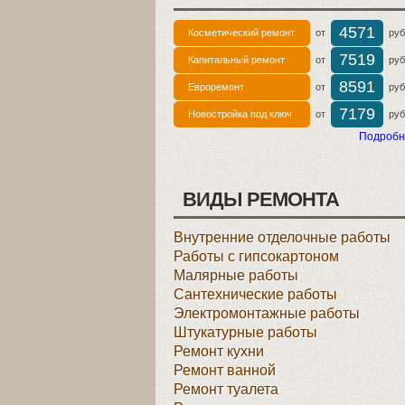
4571
Косметический ремонт
от
руб 
7519
Капитальный ремонт
от
руб 
8591
Евроремонт
от
руб 
7179
Новостройка под ключ
от
руб 
Подробн
ВИДЫ РЕМОНТА
Внутренние отделочные работы
Работы с гипсокартоном
Малярные работы
Сантехнические работы
Электромонтажные работы
Штукатурные работы
Ремонт кухни
Ремонт ванной
Ремонт туалета