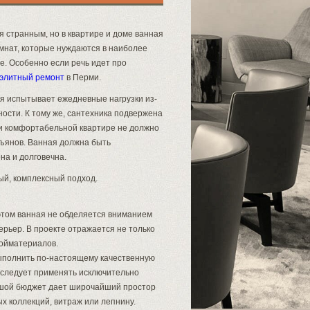
я странным, но в квартире и доме ванная
омнат, которые нуждаются в наиболее
е. Особенно если речь идет про
элитный ремонт
в Перми.
ая испытывает ежедневные нагрузки из-
ости. К тому же, сантехника подвержена
 и комфортабельной квартире не должно
ъянов. Ванная должна быть
а и долговечна.
й, комплексный подход.
этом ванная не обделяется вниманием
рьер. В проекте отражается не только
ройматериалов.
ыполнить по-настоящему качественную
й следует применять исключительно
ьшой бюджет дает широчайший простор
х коллекций, витраж или лепнину.