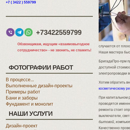
+7 ( 3422 ) 559799
+73422559799
Обзвонщикам, ищущим «взаимовыгодное
случается от плох
сотрудничество» - не звонить, не спамить!
Наши мастера быс
БригадаПро-прм пр
ФОТОГРАФИИ РАБОТ
доступной стоимос
электропроводки 
В процессе...
Хотим обратить вн
Выполненные дизайн-проекты
косметическому р
Примеры работ
Бани и заборы
При капитальном р
Фундамент и монолит
проводятся именн
ремонта стоит опр
НАШИ УСЛУГИ
выключатели, све
бытовой, компьют
Дизайн-проект
Качественно пров