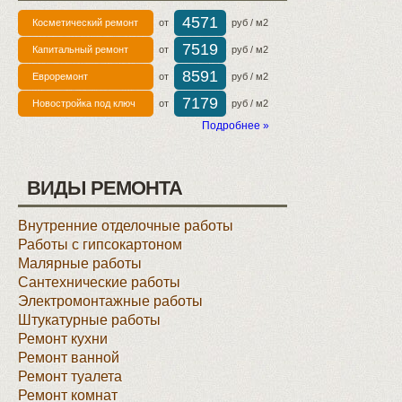
4571
Косметический ремонт
от
руб / м2
7519
Капитальный ремонт
от
руб / м2
8591
Евроремонт
от
руб / м2
7179
Новостройка под ключ
от
руб / м2
Подробнее »
ВИДЫ РЕМОНТА
Внутренние отделочные работы
Работы с гипсокартоном
Малярные работы
Сантехнические работы
Электромонтажные работы
Штукатурные работы
Ремонт кухни
Ремонт ванной
Ремонт туалета
Ремонт комнат