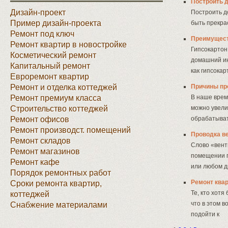
Построить д
Дизайн-проект
Построить д
Пример дизайн-проекта
быть прекра
Ремонт под ключ
Преимущест
Ремонт квартир в новостройке
Гипсокартон
Косметический ремонт
домашний ин
Капитальный ремонт
как гипсока
Евроремонт квартир
Ремонт и отделка коттеджей
Причины пр
Ремонт премиум класса
В наше врем
Строительство коттеджей
можно увели
Ремонт офисов
обрабатыват
Ремонт производст. помещений
Проводка в
Ремонт складов
Слово «вент
Ремонт магазинов
помещении п
Ремонт кафе
или любом д
Порядок ремонтных работ
Ремонт квар
Сроки ремонта квартир,
Те, кто хотя
коттеджей
что в этом 
Снабжение материалами
подойти к