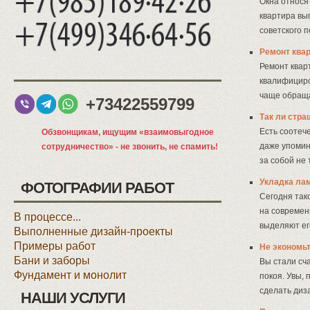
Окна относя
квартира выг
советского 
Ремонт квар
Ремонт квар
квалифициро
чаще обращ
+73422559799
Так ли стр
Есть соотеч
Обзвонщикам, ищущим «взаимовыгодное
даже упомин
сотрудничество» - не звонить, не спамить!
за собой не
Укладка ла
ФОТОГРАФИИ РАБОТ
Сегодня так
на современ
В процессе...
выделяют ег
Выполненные дизайн-проекты
Примеры работ
Не экономьт
Бани и заборы
Вы стали сч
Фундамент и монолит
покоя. Увы,
сделать диз
НАШИ УСЛУГИ