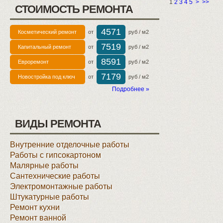
1
2
3
4
5
>
>>
СТОИМОСТЬ РЕМОНТА
4571
Косметический ремонт
от
руб / м2
7519
Капитальный ремонт
от
руб / м2
8591
Евроремонт
от
руб / м2
7179
Новостройка под ключ
от
руб / м2
Подробнее »
ВИДЫ РЕМОНТА
Внутренние отделочные работы
Работы с гипсокартоном
Малярные работы
Сантехнические работы
Электромонтажные работы
Штукатурные работы
Ремонт кухни
Ремонт ванной