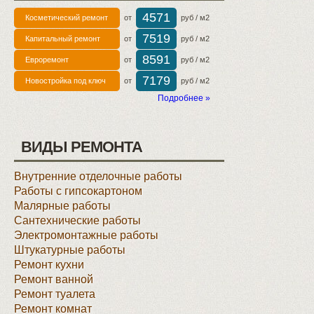
4571
Косметический ремонт
от
руб / м2
7519
Капитальный ремонт
от
руб / м2
8591
Евроремонт
от
руб / м2
7179
Новостройка под ключ
от
руб / м2
Подробнее »
ВИДЫ РЕМОНТА
Внутренние отделочные работы
Работы с гипсокартоном
Малярные работы
Сантехнические работы
Электромонтажные работы
Штукатурные работы
Ремонт кухни
Ремонт ванной
Ремонт туалета
Ремонт комнат