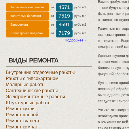
Вам потребуются 
4571
Косметический ремонт
от
руб / м2
— они будут косоу
быть ровными и ра
7519
Капитальный ремонт
от
руб / м2
вставляться ступе
8591
Евроремонт
от
руб / м2
Разметьте все зар
7179
Новостройка под ключ
от
руб / м2
стальные кронштей
Подробнее »
сантиметров. Выре
шлифовальной ма
Данные ступени до
ВИДЫ РЕМОНТА
в пазах можно взя
балясины лучше ку
Внутренние отделочные работы
фигурной обработки
Работы с гипсокартоном
Лучше всего приоб
Малярные работы
лестницей обрабо
Сантехнические работы
было одного цвета
Электромонтажные работы
следует отшлифова
Штукатурные работы
Ремонт кухни
Учтите, что когда
Ремонт ванной
необходимо провет
Ремонт туалета
высыхания по ней 
Ремонт комнат
так уж тяжело и в