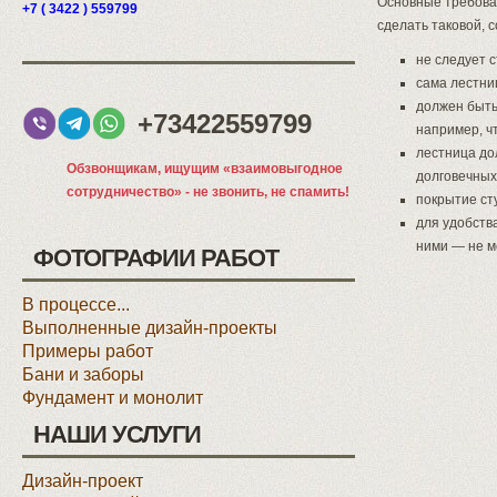
Основные требован
+7 ( 3422 ) 559799
сделать таковой,
не следует 
сама лестни
должен быть 
+73422559799
например, ч
лестница до
Обзвонщикам, ищущим «взаимовыгодное
долговечных
сотрудничество» - не звонить, не спамить!
покрытие ст
для удобств
ними — не м
ФОТОГРАФИИ РАБОТ
В процессе...
Выполненные дизайн-проекты
Примеры работ
Бани и заборы
Фундамент и монолит
НАШИ УСЛУГИ
Дизайн-проект