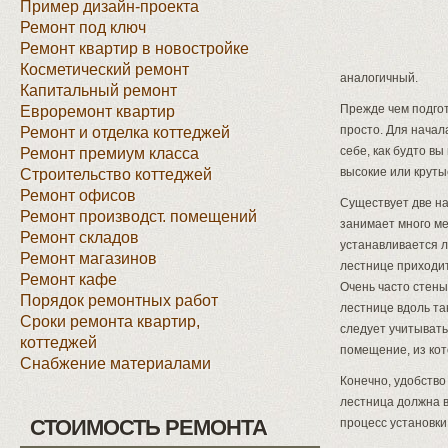
Пример дизайн-проекта
Ремонт под ключ
Ремонт квартир в новостройке
Косметический ремонт
аналогичный.
Капитальный ремонт
Прежде чем подгот
Евроремонт квартир
просто. Для начал
Ремонт и отделка коттеджей
себе, как будто в
Ремонт премиум класса
высокие или круты
Строительство коттеджей
Ремонт офисов
Существует две н
Ремонт производст. помещений
занимает много ме
Ремонт складов
устанавливается л
Ремонт магазинов
лестнице приходит
Ремонт кафе
Очень часто стены
Порядок ремонтных работ
лестнице вдоль та
Сроки ремонта квартир,
следует учитывать
коттеджей
помещение, из кот
Снабжение материалами
Конечно, удобство
лестница должна в
СТОИМОСТЬ РЕМОНТА
процесс установки