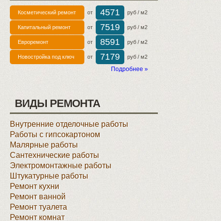
4571
Косметический ремонт
от
руб / м2
7519
Капитальный ремонт
от
руб / м2
8591
Евроремонт
от
руб / м2
7179
Новостройка под ключ
от
руб / м2
Подробнее »
ВИДЫ РЕМОНТА
Внутренние отделочные работы
Работы с гипсокартоном
Малярные работы
Сантехнические работы
Электромонтажные работы
Штукатурные работы
Ремонт кухни
Ремонт ванной
Ремонт туалета
Ремонт комнат