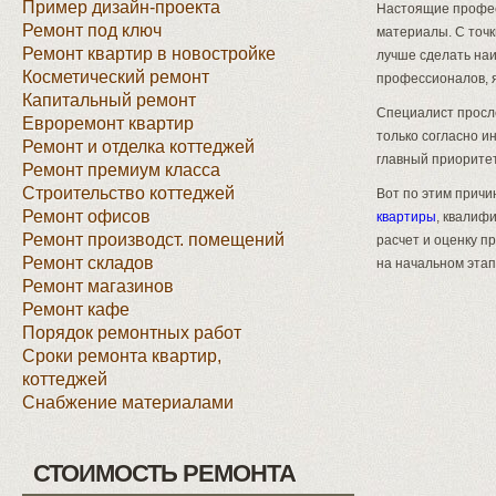
Пример дизайн-проекта
Настоящие профес
Ремонт под ключ
материалы. С точк
Ремонт квартир в новостройке
лучше сделать на
Косметический ремонт
профессионалов, я
Капитальный ремонт
Специалист просле
Евроремонт квартир
только согласно и
Ремонт и отделка коттеджей
главный приорите
Ремонт премиум класса
Строительство коттеджей
Вот по этим причи
Ремонт офисов
квартиры
, квалиф
Ремонт производст. помещений
расчет и оценку п
Ремонт складов
на начальном этап
Ремонт магазинов
Ремонт кафе
Порядок ремонтных работ
Сроки ремонта квартир,
коттеджей
Снабжение материалами
СТОИМОСТЬ РЕМОНТА