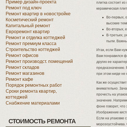
Пример дизайн-проекта
плитка состоит из
Ремонт под ключ
керамическая плит
Ремонт квартир в новостройке
Во-первых, 
Косметический ремонт
высокие тем
Капитальный ремонт
Во-вторых, 
Евроремонт квартир
В-третьих, у
Ремонт и отделка коттеджей
пыли. Важны
Ремонт премиум класса
Строительство коттеджей
Итак, если Вам нуж
Ремонт офисов
Вам понравился фа
Ремонт производст. помещений
других ее характе
Ремонт складов
предназначению. 
Ремонт магазинов
при этом нигде не
Ремонт кафе
Как же осуществит
Порядок ремонтных работ
внимательно. Зач
Сроки ремонта квартир,
прочесть на упако
коттеджей
значение. Наприм
Снабжение материалами
фоне говорит, что 
Изображение кисти 
Если на упаковке с
СТОИМОСТЬ РЕМОНТА
морозоустойчива.