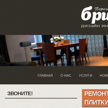
ГЛАВНАЯ
О НАС
УСЛУГИ
НОВ
РЕМОНТ
ЗВОНИТЕ!
ПЛИТК