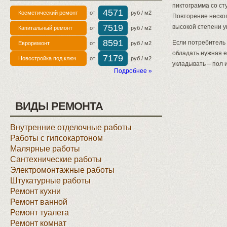
пиктограмма со с
4571
Косметический ремонт
от
руб / м2
Повторение нескол
7519
высокой степени у
Капитальный ремонт
от
руб / м2
8591
Если потребитель 
Евроремонт
от
руб / м2
обладать нужная е
7179
Новостройка под ключ
от
руб / м2
укладывать – пол 
Подробнее »
ВИДЫ РЕМОНТА
Внутренние отделочные работы
Работы с гипсокартоном
Малярные работы
Сантехнические работы
Электромонтажные работы
Штукатурные работы
Ремонт кухни
Ремонт ванной
Ремонт туалета
Ремонт комнат