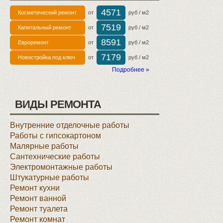
4571
Косметический ремонт
от
руб / м2
7519
Капитальный ремонт
от
руб / м2
8591
Евроремонт
от
руб / м2
7179
Новостройка под ключ
от
руб / м2
Подробнее »
ВИДЫ РЕМОНТА
Внутренние отделочные работы
Работы с гипсокартоном
Малярные работы
Сантехнические работы
Электромонтажные работы
Штукатурные работы
Ремонт кухни
Ремонт ванной
Ремонт туалета
Ремонт комнат